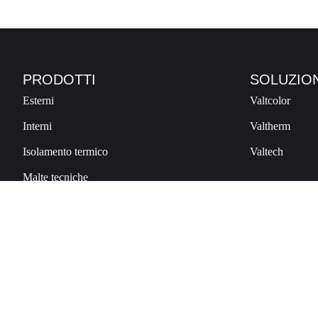
PRODOTTI
SOLUZION
Esterni
Valtcolor
Interni
Valtherm
Isolamento termico
Valtech
Malte tecniche
Preparazione supporti
Valt Plastic Srl
Via Industriale, 497 – 23010 Berben
P.IVA IT00673570149 / CF 00109