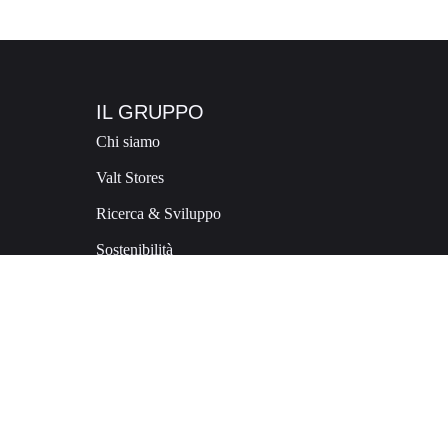
IL GRUPPO
Chi siamo
Valt Stores
Ricerca & Sviluppo
Sostenibilità
Careers
Contatti
E:
commerciale@valt.consonant.dev
T:
+39 0342 493424