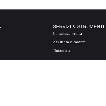
I
SERVIZI & STRUMENTI
Consulenza tecnica
Assistenza in cantiere
Tintometria
no di Valtellina SO
760140 – CAPITALE SOCIALE € 102.775