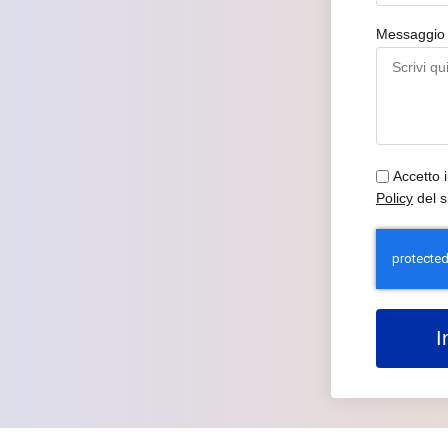
Messaggi
Accetto 
Policy
del s
I