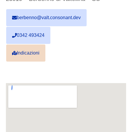
berbenno@valt.consonant.dev
0342 493424
Indicazioni