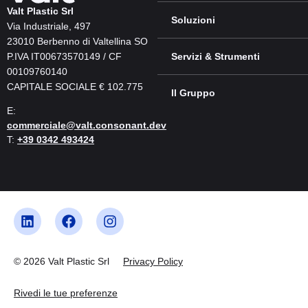
Valt Plastic Srl
Soluzioni
Via Industriale, 497
23010 Berbenno di Valtellina SO
P.IVA IT00673570149 / CF
Servizi & Strumenti
00109760140
CAPITALE SOCIALE € 102.775
Il Gruppo
E:
commerciale@valt.consonant.dev
T:
+39 0342 493424
© 2026 Valt Plastic Srl
Privacy Policy
Rivedi le tue preferenze