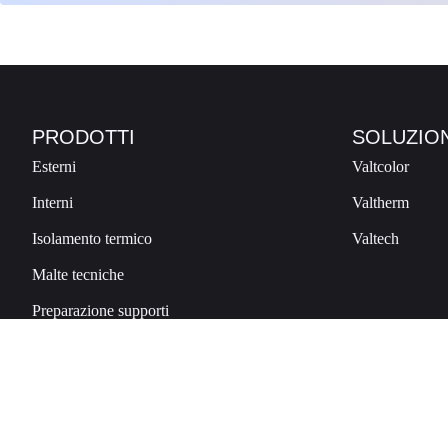
PRODOTTI
SOLUZION
Esterni
Valtcolor
Interni
Valtherm
Isolamento termico
Valtech
Malte tecniche
Preparazione supporti
Valt Plastic Srl
Via Industriale, 497 – 23010 Berben