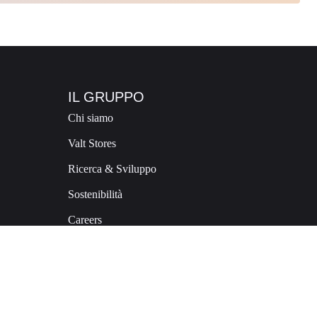
IL GRUPPO
Chi siamo
Valt Stores
Ricerca & Sviluppo
Sostenibilità
Careers
Contatti
E:
commerciale@valt.consonant.dev
T:
+39 0342 493424