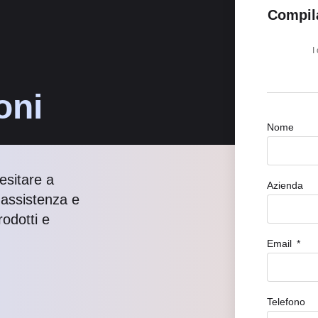
Compila
I
oni
Nome
esitare a
Azienda
i assistenza e
odotti e
Email
Telefono