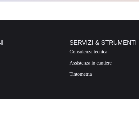
I
SERVIZI & STRUMENTI
Consulenza tecnica
Assistenza in cantiere
Tintometria
no di Valtellina SO