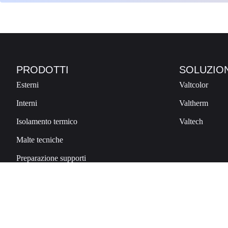
PRODOTTI
SOLUZION
Esterni
Valtcolor
Interni
Valtherm
Isolamento termico
Valtech
Malte tecniche
Preparazione supporti
Valt Plastic Srl
Via Industriale, 497 – 23010 Berben