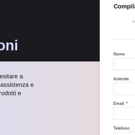
Compila
I
oni
Nome
esitare a
Azienda
i assistenza e
odotti e
Email
Telefono