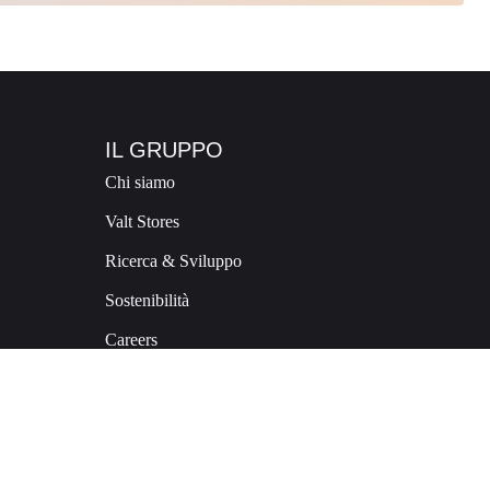
IL GRUPPO
Chi siamo
Valt Stores
Ricerca & Sviluppo
Sostenibilità
Careers
Contatti
E:
commerciale@valt.consonant.dev
T:
+39 0342 493424