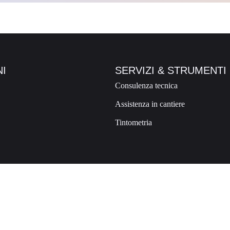
I
SERVIZI & STRUMENTI
Consulenza tecnica
Assistenza in cantiere
Tintometria
no di Valtellina SO