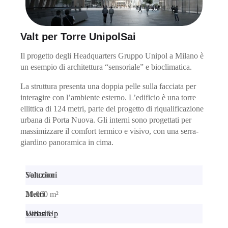
Valt per Torre UnipolSai
Il progetto degli Headquarters Gruppo Unipol a Milano è
un esempio di architettura “sensoriale” e bioclimatica.
La struttura presenta una doppia pelle sulla facciata per
interagire con l’ambiente esterno. L’edificio è una torre
ellittica di 124 metri, parte del progetto di riqualificazione
urbana di Porta Nuova. Gli interni sono progettati per
massimizzare il comfort termico e visivo, con una serra-
giardino panoramica in cima.
Soluzioni
Valtcolor
Metri
20.000 m²
Website
Urban Up