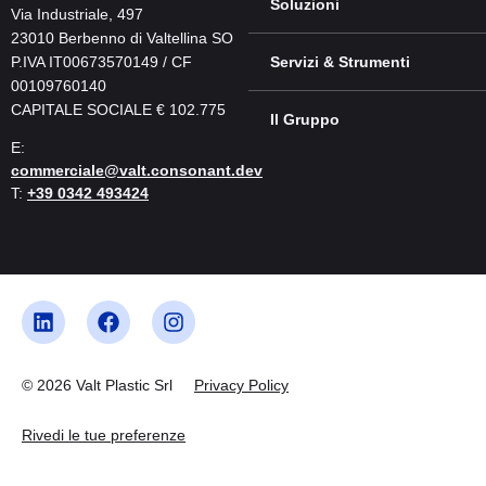
Soluzioni
Via Industriale, 497
23010 Berbenno di Valtellina SO
P.IVA IT00673570149 / CF
Servizi & Strumenti
00109760140
CAPITALE SOCIALE € 102.775
Il Gruppo
E:
commerciale@valt.consonant.dev
T:
+39 0342 493424
© 2026 Valt Plastic Srl
Privacy Policy
Rivedi le tue preferenze